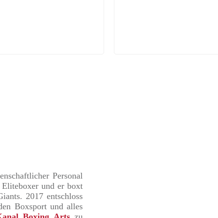
enschaftlicher Personal
 Eliteboxer und er boxt
iants. 2017 entschloss
 den Boxsport und alles
anal Boxing Arts
zu