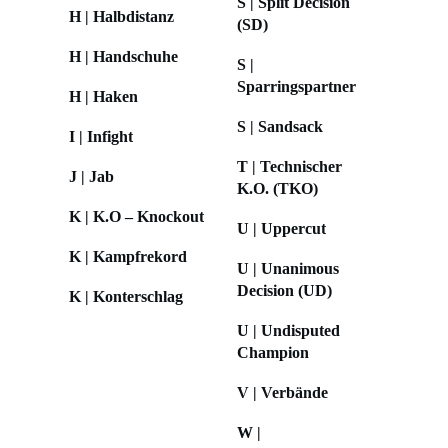
S | Split Decision
H | Halbdistanz
(SD)
H | Handschuhe
S |
Sparringspartner
H | Haken
S | Sandsack
I | Infight
T | Technischer
J | Jab
K.O. (TKO)
K | K.O – Knockout
U | Uppercut
K | Kampfrekord
U | Unanimous
Decision (UD)
K | Konterschlag
U | Undisputed
Champion
V | Verbände
W |