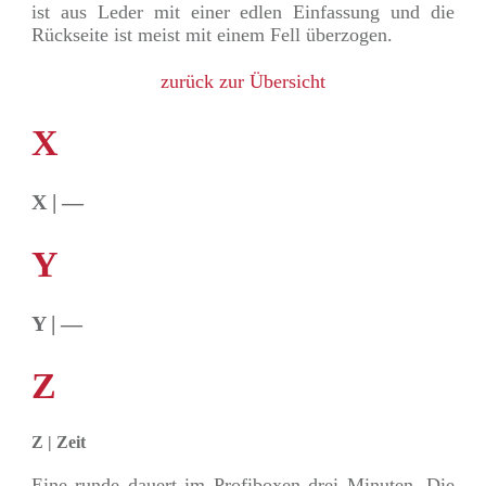
ist aus Leder mit einer edlen Einfassung und die
Rückseite ist meist mit einem Fell überzogen.
zurück zur Übersicht
X
X | —
Y
Y | —
Z
Z | Zeit
Eine runde dauert im Profiboxen drei Minuten. Die