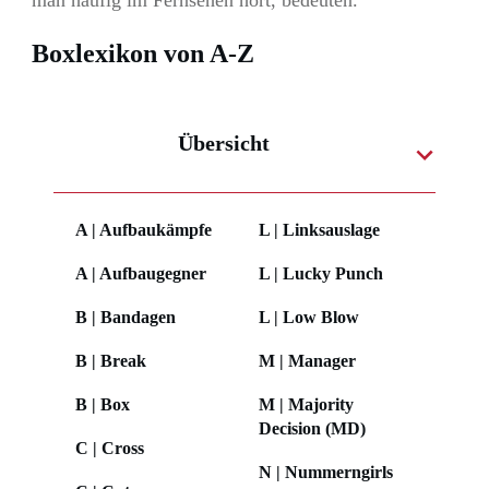
man häufig im Fernsehen hört, bedeuten.
Boxlexikon von A-Z
Übersicht
A | Aufbaukämpfe
L | Linksauslage
A | Aufbaugegner
L | Lucky Punch
B | Bandagen
L | Low Blow
B | Break
M | Manager
B | Box
M | Majority
Decision (MD)
C | Cross
N | Nummerngirls