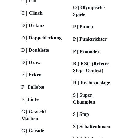
C | Cut
O | Olympische
C | Clinch
Spiele
D | Distanz
P | Punch
D | Doppeldeckung
P | Punktrichter
D | Doublette
P | Promoter
D | Draw
R | RSC (Referee
Stops Contest)
E | Ecken
R | Rechtsauslage
F | Fallobst
S | Super
F | Finte
Champion
G | Gewicht
S | Stop
Machen
S | Schattenboxen
G | Gerade