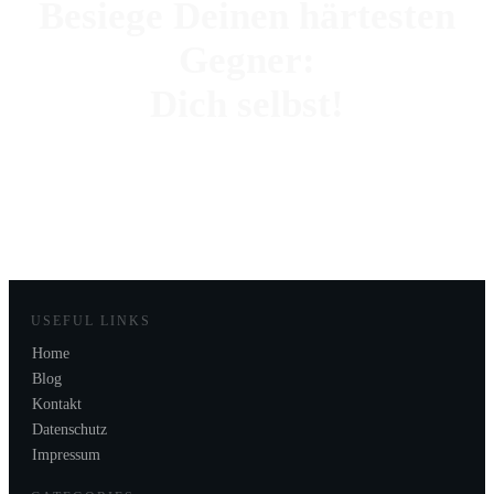
Besiege Deinen härtesten
Gegner:
Dich selbst!
MEHR ERFAHREN
USEFUL LINKS
Home
Blog
Kontakt
Datenschutz
Impressum