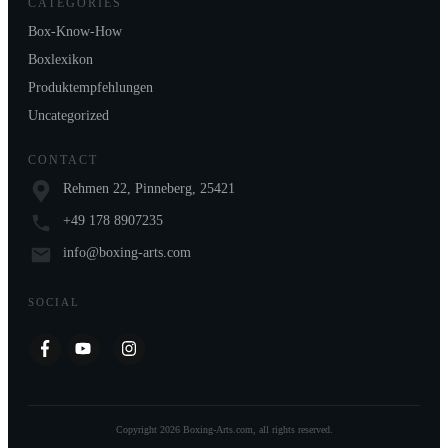
CATEGORIES
Box-Know-How
Boxlexikon
Produktempfehlungen
Uncategorized
CONTACT
Rehmen 22, Pinneberg, 25421
+49 178 8907235
info@boxing-arts.com
SOCIAL
Copyright
2026
Boxing-Arts.com
, all rights reserved.