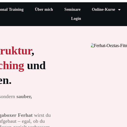
sonal Training
Über mich
Seminare
Online-Kurse
Login
truktur
,
ching
und
en.
 sondern
sauber,
gaboxer Ferhat
wirst du
aufgebaut – egal, ob du