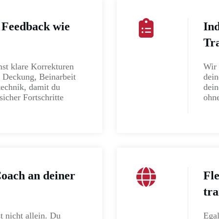
 Feedback wie
Ind
Tr
t klare Korrekturen
Wir 
 Deckung, Beinarbeit
dein
echnik, damit du
dein
sicher Fortschritte
ohn
Coach an deiner
Fle
tra
t nicht allein. Du
Ega