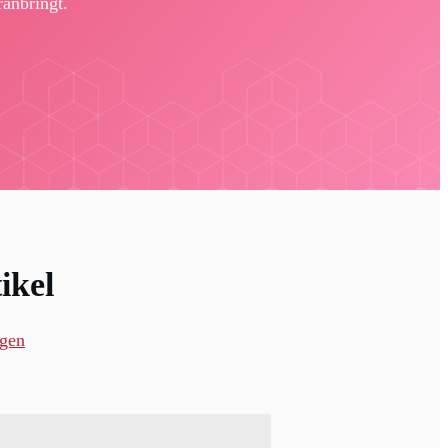
ranbringt.
ikel
ngen