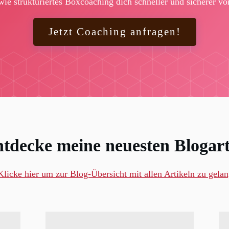
wie strukturiertes Boxcoaching dich schneller und sicherer vo
Jetzt Coaching anfragen!
tdecke meine neuesten Blogart
Klicke hier um zur Blog-Übersicht mit allen Artikeln zu gela