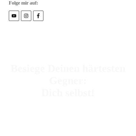
Folge mir auf:
Besiege Deinen härtesten
Gegner:
Dich selbst!
MEHR ERFAHREN