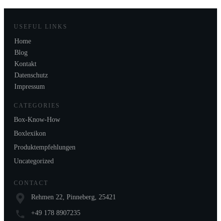
USEFUL LINKS
Home
Blog
Kontakt
Datenschutz
Impressum
CATEGORIES
Box-Know-How
Boxlexikon
Produktempfehlungen
Uncategorized
CONTACT
Rehmen 22, Pinneberg, 25421
+49 178 8907235