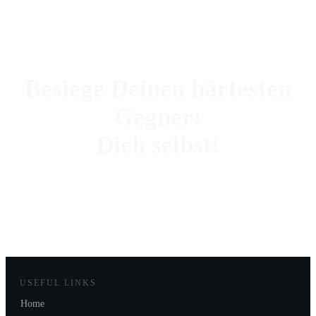
Besiege Deinen härtesten
Gegner:
Dich selbst!
MEHR ERFAHREN
USEFUL LINKS
Home