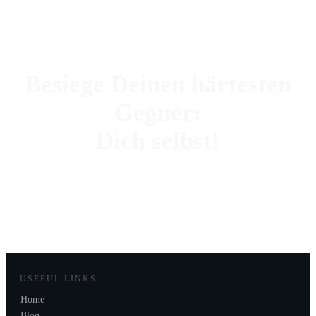
Besiege Deinen härtesten
Gegner:
Dich selbst!
MEHR ERFAHREN
USEFUL LINKS
Home
Blog