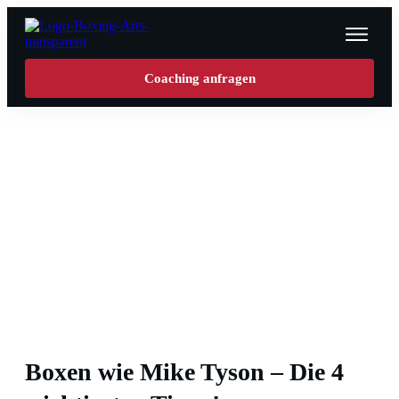
Personal Training
Coaching anfragen
Über m
Semina
Online-
Wissen
Login
Boxen wie Mike Tyson – Die 4